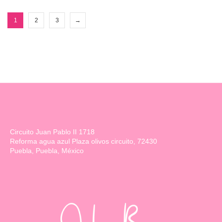
1
2
3
→
Circuito Juan Pablo II 1718
Reforma agua azul Plaza olivos circuito, 72430
Puebla, Puebla, México