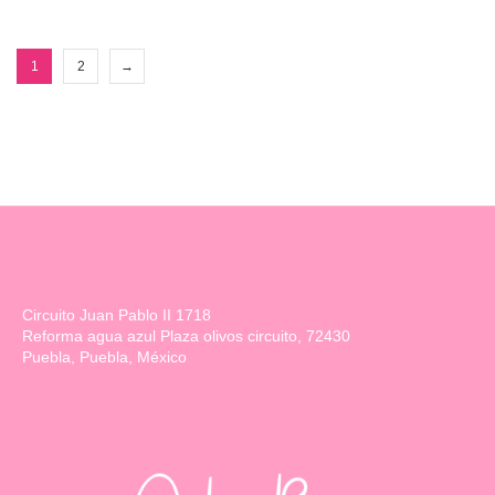
1
2
→
Circuito Juan Pablo II 1718
Reforma agua azul Plaza olivos circuito, 72430
Puebla, Puebla, México