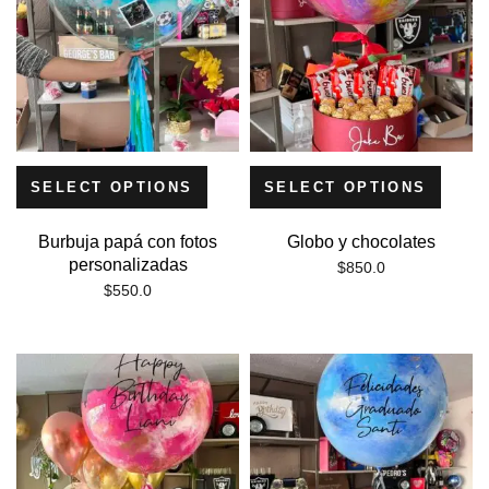
Burbuja gigante arcoíris con tags
$
650.0
SELECT OPTIONS
SELECT OPTIONS
Inolvidable de rosas
Burbuja papá con fotos
Globo y chocolates
personalizadas
$
850.0
$
2,400.0
$
550.0