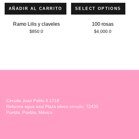
AÑADIR AL CARRITO
SELECT OPTIONS
Ramo Lilis y claveles
100 rosas
$
850.0
$
4,000.0
Circuito Juan Pablo II 1718
Reforma agua azul Plaza olivos circuito, 72430
Puebla, Puebla, México