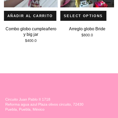
AÑADIR AL CARRITO
SELECT OPTIONS
Combo globo cumpleañero
Arreglo globo Bride
y big jar
$
800.0
$
400.0
Circuito Juan Pablo II 1718
Reforma agua azul Plaza olivos circuito, 72430
Puebla, Puebla, México