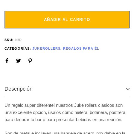
AÑADIR AL CARRITO
SKU:
N/D
CATEGORÍAS:
JUKEROLLERS
,
REGALOS PARA ÉL
Descripción
Un regalo super diferente! nuestros Juke rollers clasicos son
una excelente opción, úsalos como hielera, botanera, postrera,
para decorar tu bar o para presentar bebidas en una reunión.
Son de metal e incluyen una bandeja de acero inoxidable en la