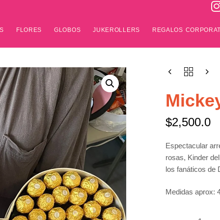
S
FLORES
GLOBOS
JUKEROLLERS
REGALOS CORPORAT
Micke
$
2,500.0
Espectacular arr
rosas, Kinder del
los fanáticos de
Medidas aprox: 