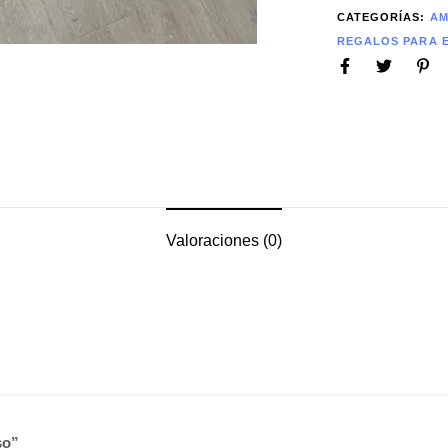
CATEGORÍAS:
A
REGALOS PARA 
Valoraciones (0)
so”