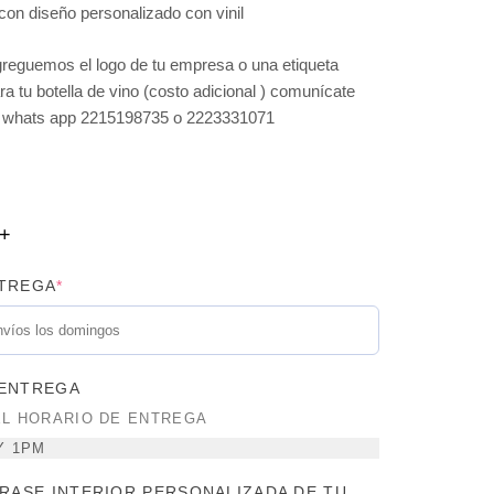
on diseño personalizado con vinil
reguemos el logo de tu empresa o una etiqueta
a tu botella de vino (costo adicional ) comunícate
a whats app 2215198735 o 2223331071
NTREGA
*
 ENTREGA
EL HORARIO DE ENTREGA
Y 1PM
FRASE INTERIOR PERSONALIZADA DE TU