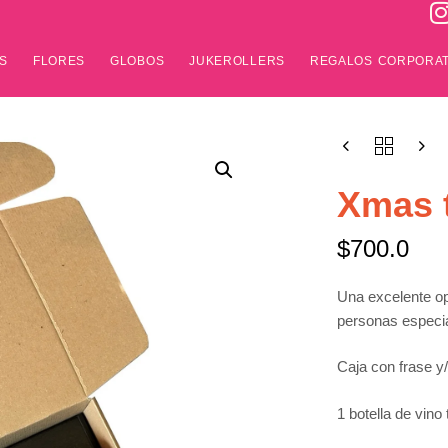
S
FLORES
GLOBOS
JUKEROLLERS
REGALOS CORPORAT
Xmas 
$
700.0
Una excelente opc
personas especia
Caja con frase y
1 botella de vino