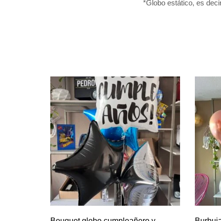
*Globo estático, es decir
Bouquet globo cumpleañero y
Burbuja