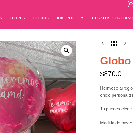
S
FLORES
GLOBOS
JUKEROLLERS
REGALOS CORPORAT
Globo 
$
870.0
Hermoso arreglo c
chico personaliz
Tu puedes elegir 
Medida de base: