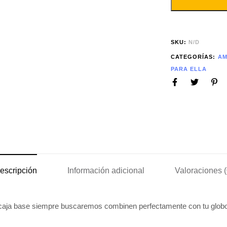
SKU:
N/D
CATEGORÍAS:
A
PARA ELLA
escripción
Información adicional
Valoraciones (
 y caja base siempre buscaremos combinen perfectamente con tu glob